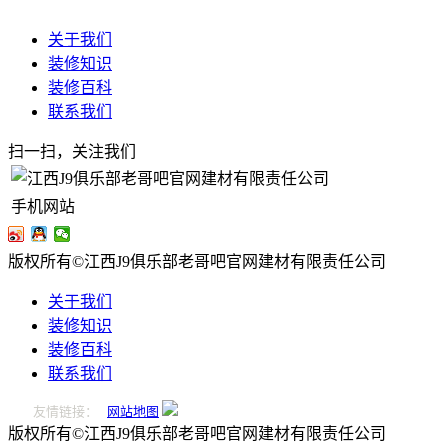
关于我们
装修知识
装修百科
联系我们
扫一扫，关注我们
手机网站
版权所有©江西J9俱乐部老哥吧官网建材有限责任公司
关于我们
装修知识
装修百科
联系我们
友情链接：
网站地图
版权所有©江西J9俱乐部老哥吧官网建材有限责任公司