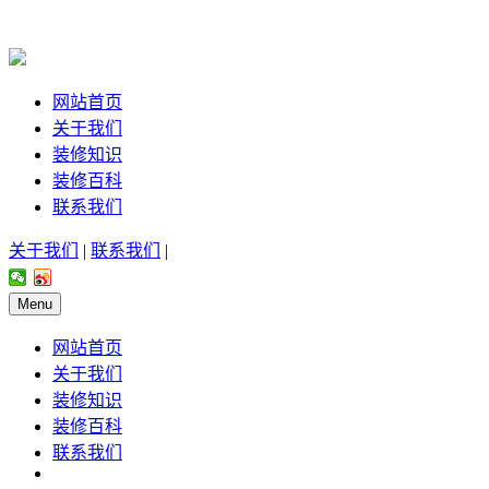
网站首页
关于我们
装修知识
装修百科
联系我们
关于我们
|
联系我们
|
Menu
网站首页
关于我们
装修知识
装修百科
联系我们