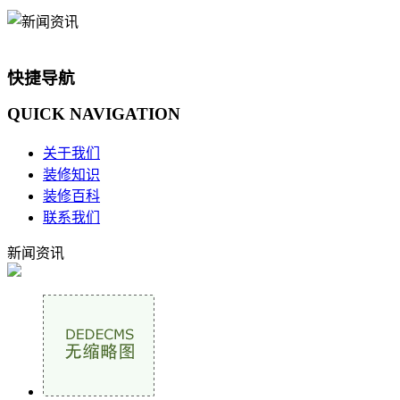
快捷导航
QUICK
NAVIGATION
关于我们
装修知识
装修百科
联系我们
新闻资讯