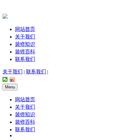
网站首页
关于我们
装修知识
装修百科
联系我们
关于我们
|
联系我们
|
Menu
网站首页
关于我们
装修知识
装修百科
联系我们