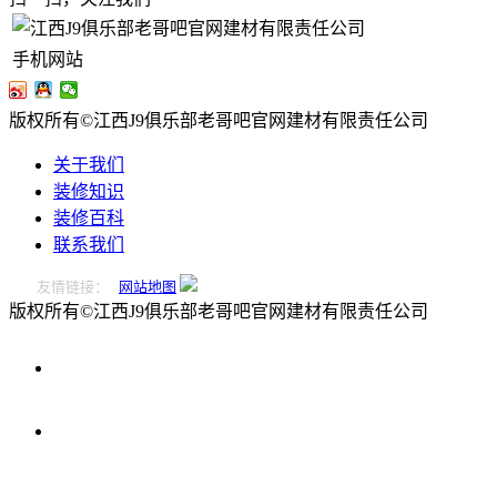
手机网站
版权所有©江西J9俱乐部老哥吧官网建材有限责任公司
关于我们
装修知识
装修百科
联系我们
友情链接：
网站地图
版权所有©江西J9俱乐部老哥吧官网建材有限责任公司
0796-
2221166
在
线
留