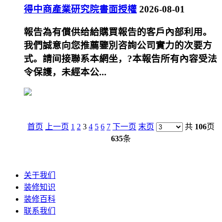
得中商產業研究院書面授權
2026-08-01
報告為有償供给給購買報告的客戶內部利用。
我們誠意向您推薦鑒別咨詢公司實力的次要方
式。請间接聯系本網坐，?本報告所有內容受法
令保護，未經本公...
首页
上一页
1
2
3
4
5
6
7
下一页
末页
共
106
页
635
条
关于我们
装修知识
装修百科
联系我们