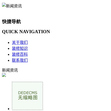
快捷导航
QUICK
NAVIGATION
关于我们
装修知识
装修百科
联系我们
新闻资讯