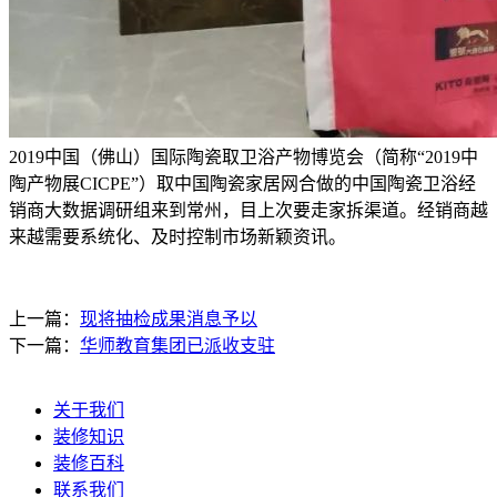
2019中国（佛山）国际陶瓷取卫浴产物博览会（简称“2019中
陶产物展CICPE”）取中国陶瓷家居网合做的中国陶瓷卫浴经
销商大数据调研组来到常州，目上次要走家拆渠道。经销商越
来越需要系统化、及时控制市场新颖资讯。
上一篇：
现将抽检成果消息予以
下一篇：
华师教育集团已派收支驻
关于我们
装修知识
装修百科
联系我们