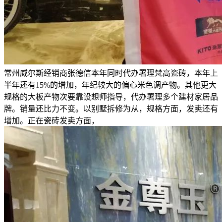
常州威尔斯经销商张德信本年同时代办署理梵高瓷砖，本年上
半年还有15%的增加，年纪较大的偏心米色调产物。其他更大
规格的大板产物次要靠设想师指导，代办署理多个建材家居品
牌。销量还比力不变。以别墅拆修为从，规格方面，发卖还有
增加。正在瓷砖发卖方面，