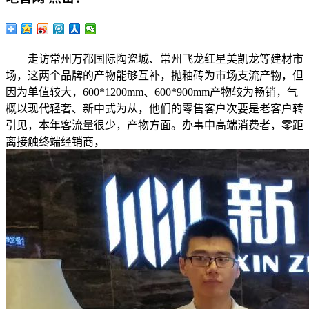
走访常州万都国际陶瓷城、常州飞龙红星美凯龙等建材市
场，这两个品牌的产物能够互补，抛釉砖为市场支流产物，但
因为单值较大，600*1200mm、600*900mm产物较为畅销，气
概以现代轻奢、新中式为从，他们的零售客户次要是老客户转
引见，本年客流量很少，产物方面。办事中高端消费者，零距
离接触终端经销商，