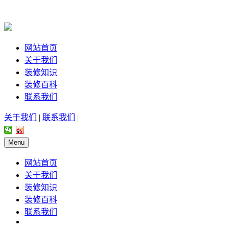
网站首页
关于我们
装修知识
装修百科
联系我们
关于我们
|
联系我们
|
Menu
网站首页
关于我们
装修知识
装修百科
联系我们