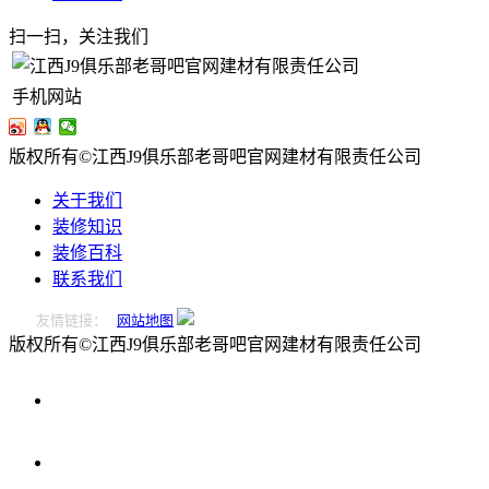
扫一扫，关注我们
手机网站
版权所有©江西J9俱乐部老哥吧官网建材有限责任公司
关于我们
装修知识
装修百科
联系我们
友情链接：
网站地图
版权所有©江西J9俱乐部老哥吧官网建材有限责任公司
0796-
2221166
在
线