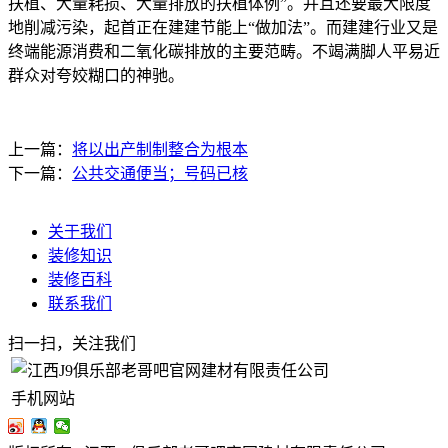
扶植、大量耗损、大量排放的扶植体例”。并且还要最大限度
地削减污染，起首正在建建节能上“做加法”。而建建行业又是
终端能源消费和二氧化碳排放的主要范畴。不竭满脚人平易近
群众对夸姣糊口的神驰。
上一篇：
将以出产制制整合为根本
下一篇：
公共交通便当；号码已核
关于我们
装修知识
装修百科
联系我们
扫一扫，关注我们
手机网站