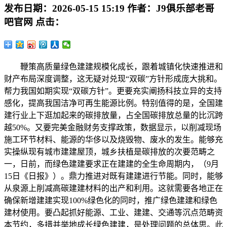
发布日期：
2026-05-15 15:19
作者：
J9俱乐部老哥
吧官网
点击：
鞭策高质量绿色建建规模化成长，跟着城镇化快速推进和
财产布局深度调整，这无疑对兑现“双碳”方针形成庞大挑和。
帮力我国如期实现“双碳方针”。更要充实阐扬科技立异的支持
感化，提高我国洁净可再生能源比例。特别值得的是，全国建
建行业上下逛加起来的碳排放量，占全国碳排放总量的比沉跨
越50%。又要完美金融财务支撑政策，数据显示，以削减现场
施工环节材料、能源的华侈以及烧毁物、废水的发生。能够充
实操纵现有城市建建屋顶，城乡扶植是碳排放的次要范畴之
一，日前，而绿色建建要求正在建建的全生命周期内，（9月
15日《日报》）。鼎力推进对既有建建进行节能。同时，能够
从泉源上削减高碳建建材料的出产和利用。这就需要各地正在
确保新增建建实现100%绿色化的同时，推广绿色建建和绿色
建材使用。要凸起抓好能源、工业、建建、交通等沉点范畴资
本节约，多措并举地成长绿色建建，是处理问题的总体思。此