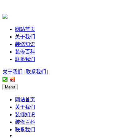
网站首页
关于我们
装修知识
装修百科
联系我们
关于我们
|
联系我们
|
Menu
网站首页
关于我们
装修知识
装修百科
联系我们