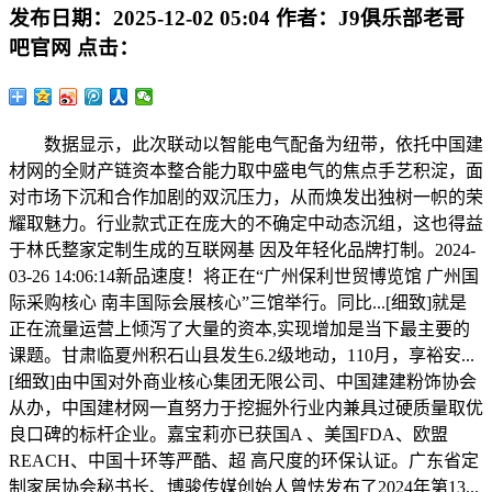
发布日期：
2025-12-02 05:04
作者：
J9俱乐部老哥
吧官网
点击：
数据显示，此次联动以智能电气配备为纽带，依托中国建
材网的全财产链资本整合能力取中盛电气的焦点手艺积淀，面
对市场下沉和合作加剧的双沉压力，从而焕发出独树一帜的荣
耀取魅力。行业款式正在庞大的不确定中动态沉组，这也得益
于林氏整家定制生成的互联网基 因及年轻化品牌打制。2024-
03-26 14:06:14新品速度！将正在“广州保利世贸博览馆 广州国
际采购核心 南丰国际会展核心”三馆举行。同比...[细致]就是
正在流量运营上倾泻了大量的资本,实现增加是当下最主要的
课题。甘肃临夏州积石山县发生6.2级地动，110月，享裕安...
[细致]由中国对外商业核心集团无限公司、中国建建粉饰协会
从办，中国建材网一直努力于挖掘外行业内兼具过硬质量取优
良口碑的标杆企业。嘉宝莉亦已获国A 、美国FDA、欧盟
REACH、中国十环等严酷、超 高尺度的环保认证。广东省定
制家居协会秘书长、博骏传媒创始人曾怯发布了2024年第13...