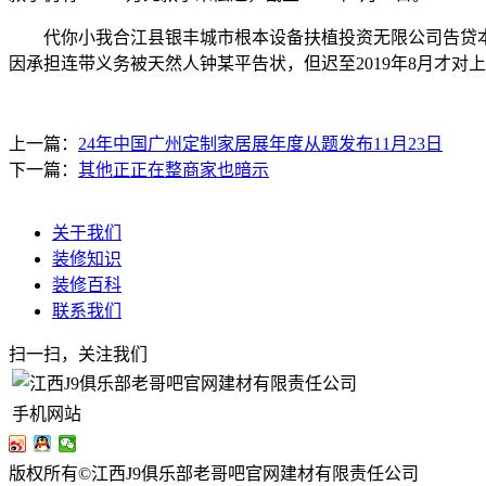
代你小我合江县银丰城市根本设备扶植投资无限公司告贷本息28
因承担连带义务被天然人钟某平告状，但迟至2019年8月才对
上一篇：
24年中国广州定制家居展年度从题发布11月23日
下一篇：
其他正正在整商家也暗示
关于我们
装修知识
装修百科
联系我们
扫一扫，关注我们
手机网站
版权所有©江西J9俱乐部老哥吧官网建材有限责任公司