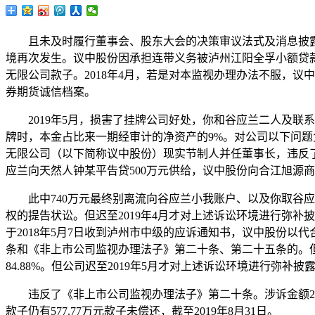
且未及时履行董事会、股东大会的决策审议法式及消息披露
境再次发生。议中股份因承担连带义务被泸州江阳全孚小额贷款
无限公司款子。2018年4月，若是对本监视办理办法不服，
券期货诚信档案。
2019年5月，损害了挂牌公司好处，你和谷应兰二人及联系关系方
牌时，本金占比来一期经审计的净资产的9%。对公司以下问
无限公司（以下简称议中股份）现实节制人并任董事长，违反了
应兰向天然人钟某平告贷500万元供给，议中股份向合江旭源商
此中740万元最终别离流向谷应兰小我账户、以及你取谷应
权的提告状讼。但迟至2019年4月才对上述诉讼环境进行弥补披
于2018年5月7日收到泸州市中级的应诉通知书，议中股份以代
条和《非上市公司监视办理法子》第二十条、第二十五条的。但
84.88%。但公司迟至2019年5月才对上述诉讼环境进行弥补
违反了《非上市公司监视办理法子》第二十条。涉诉金额215
款子仍有577.77万元款子未偿还，截至2019年8月31日。