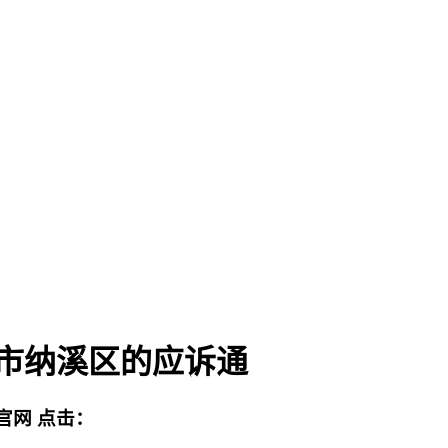
泸州市纳溪区的应诉通
官网
点击：