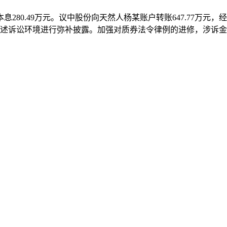
0.49万元。议中股份向天然人杨某账户转账647.77万元
上述诉讼环境进行弥补披露。加强对质券法令律例的进修，涉诉金额