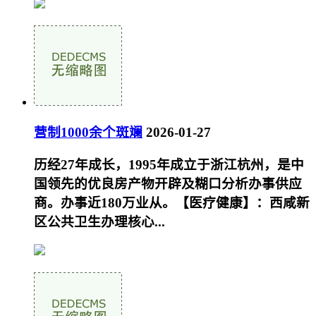
营制1000余个斑斓
2026-01-27
历经27年成长，1995年成立于浙江杭州，是中
国领先的优良房产物开辟及糊口分析办事供应
商。办事近180万业从。【医疗健康】：西咸新
区公共卫生办理核心...