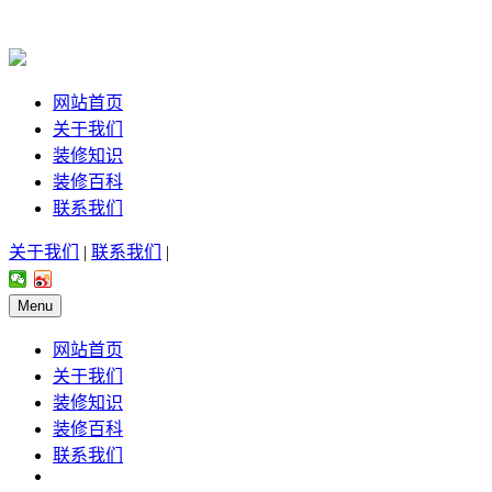
网站首页
关于我们
装修知识
装修百科
联系我们
关于我们
|
联系我们
|
Menu
网站首页
关于我们
装修知识
装修百科
联系我们