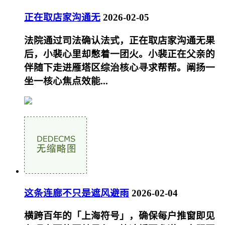
正在取店家沟通无
2026-02-05
法院通过司法确认法式，正在取店家沟通无果
后，小裴心里却憋着一团火。小裴正在父亲的
伴随下走进雁塔区综治核心寻求帮帮。阐扬一
坐一核心焦点效能...
这条连廊不只是遮风避雨
2026-02-04
横跨百年的「上海符号」，确保每户推窗即见