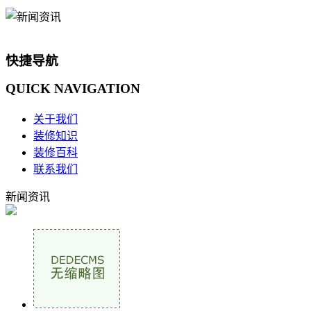
快捷导航
QUICK
NAVIGATION
关于我们
装修知识
装修百科
联系我们
新闻资讯