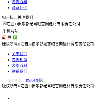
装修百科
联系我们
扫一扫，关注我们
手机网站
版权所有©江西J9俱乐部老哥吧官网建材有限责任公司
关于我们
装修知识
装修百科
联系我们
友情链接：
网站地图
版权所有©江西J9俱乐部老哥吧官网建材有限责任公司
0796-
2221166