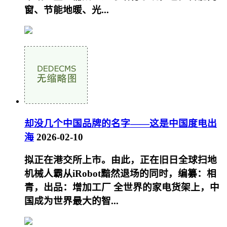
窗、节能地暖、光...
却没几个中国品牌的名字——这是中国度电出
海
2026-02-10
拟正在港交所上市。由此，正在旧日全球扫地
机械人霸从iRobot黯然退场的同时，编纂：相
青，出品：增加工厂 全世界的家电货架上，中
国成为世界最大的智...