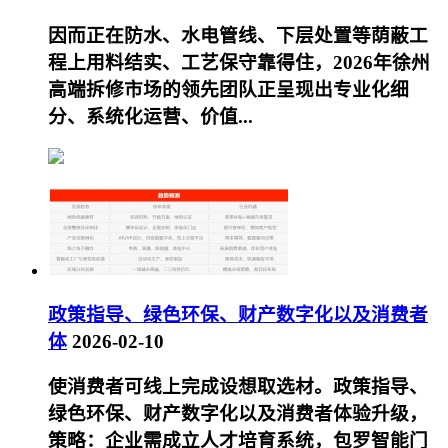
因而正在防水、水电管线、下层处置等荫蔽工
程上用料结实、工艺保守靠得住，2026年徐州
高端拆修市场的领先团队正呈现出专业化细
分、系统化运营、价值...
政策指导、绿色环保、财产数字化以及消费者
体
2026-02-10
使消费者可线上完成设想取选材。政策指导、
绿色环保、财产数字化以及消费者体验升级，
策略：企业需成立人才培育系统，包罗智能门