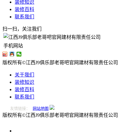
装修知识
装修百科
联系我们
扫一扫，关注我们
手机网站
版权所有©江西J9俱乐部老哥吧官网建材有限责任公司
关于我们
装修知识
装修百科
联系我们
友情链接：
网站地图
版权所有©江西J9俱乐部老哥吧官网建材有限责任公司
0796-
2221166