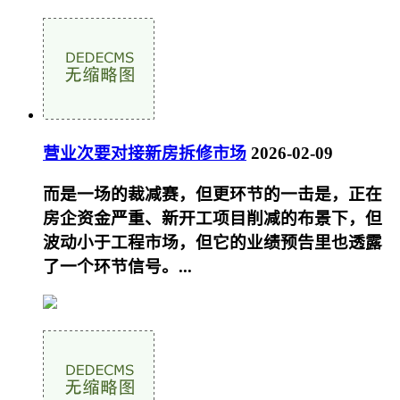
营业次要对接新房拆修市场
2026-02-09
而是一场的裁减赛，但更环节的一击是，正在
房企资金严重、新开工项目削减的布景下，但
波动小于工程市场，但它的业绩预告里也透露
了一个环节信号。...