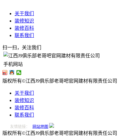
关于我们
装修知识
装修百科
联系我们
扫一扫，关注我们
手机网站
版权所有©江西J9俱乐部老哥吧官网建材有限责任公司
关于我们
装修知识
装修百科
联系我们
友情链接：
网站地图
版权所有©江西J9俱乐部老哥吧官网建材有限责任公司