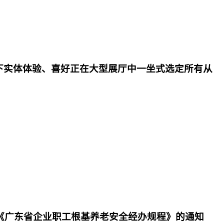
下实体体验、喜好正在大型展厅中一坐式选定所有从
发《广东省企业职工根基养老安全经办规程》的通知